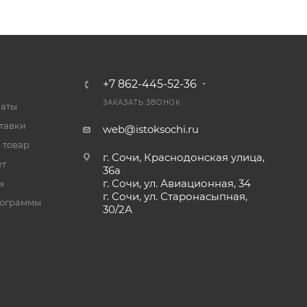
+7 862-445-52-36
ЗАКАЗАТЬ ЗВОНОК
латы
тавки
web@istoksochi.ru
 товар
г. Сочи, Краснодонская улица,
ет
36а
г. Сочи, ул. Авиационная, 34
ы
г. Сочи, ул. Старонасыпная,
рограммы
30/2А