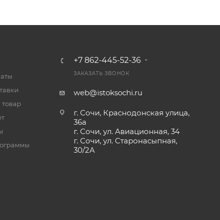
+7 862-445-52-36
ЗАКАЗАТЬ ЗВОНОК
латы
тавки
web@istoksochi.ru
 товар
г. Сочи, Краснодонская улица,
ет
36а
г. Сочи, ул. Авиационная, 34
ы
г. Сочи, ул. Старонасыпная,
рограммы
30/2А