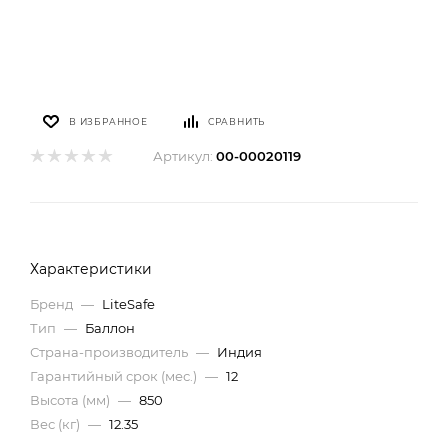
В ИЗБРАННОЕ
СРАВНИТЬ
Артикул:
00-00020119
Характеристики
Бренд
—
LiteSafe
Тип
—
Баллон
Страна-производитель
—
Индия
Гарантийный срок (мес.)
—
12
Высота (мм)
—
850
Вес (кг)
—
12.35