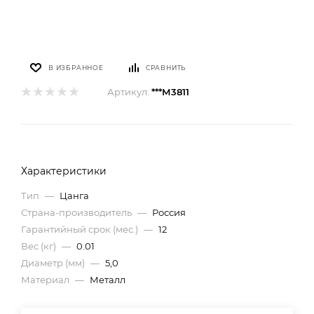
В ИЗБРАННОЕ
СРАВНИТЬ
Артикул:
***М3811
Характеристики
Тип
—
Цанга
Страна-производитель
—
Россия
Гарантийный срок (мес.)
—
12
Вес (кг)
—
0.01
Диаметр (мм)
—
5,0
Материал
—
Металл