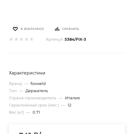
В ИЗБРАННОЕ
СРАВНИТЬ
Артикул:
5384/FIX-3
Характеристики
Бренд
—
foxweld
Тип
—
Держатель
Страна-производитель
—
Италия
Гарантийный срок (мес.)
—
12
Вес (кг)
—
0.71