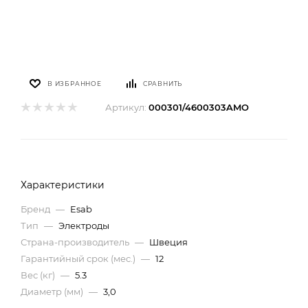
В ИЗБРАННОЕ
СРАВНИТЬ
Артикул:
000301/4600303AMO
Характеристики
Бренд
—
Esab
Тип
—
Электроды
Страна-производитель
—
Швеция
Гарантийный срок (мес.)
—
12
Вес (кг)
—
5.3
Диаметр (мм)
—
3,0