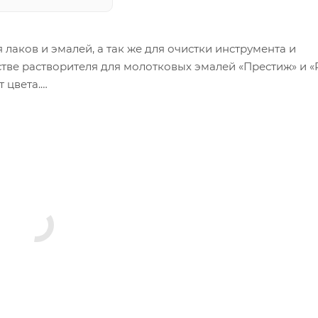
лаков и эмалей, а так же для очистки инструмента и
ве растворителя для молотковых эмалей «Престиж» и «Po
 цвета.
ьной таре завода изготовителя, предохраняя от влаги и
неопасным.