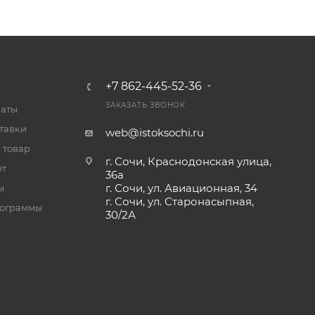
+7 862-445-52-36
ЗАКАЗАТЬ ЗВОНОК
латы
тавки
web@istoksochi.ru
 товар
г. Сочи, Краснодонская улица,
ет
36а
г. Сочи, ул. Авиационная, 34
ы
г. Сочи, ул. Старонасыпная,
рограммы
30/2А