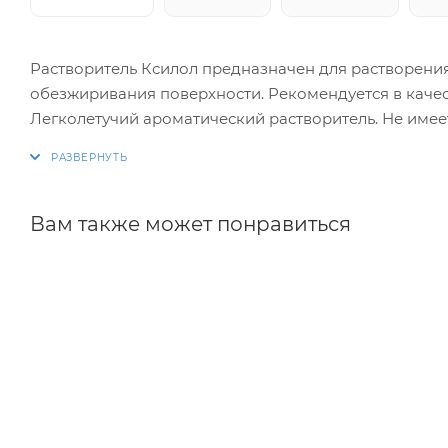
Растворитель Ксилол предназначен для растворения 
обезжиривания поверхности. Рекомендуется в качест
Легколетучий ароматический растворитель. Не имеет
Ксилол следует хранить в плотно закрытой оригинал
солнечных лучей. Продукт является токсичным и ог
Вам также может понравиться