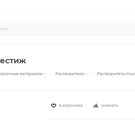
рестиж
—
—
расочные материалы
Растворители
Растворитель Ксил
В ИЗБРАННОЕ
СРАВНИТЬ