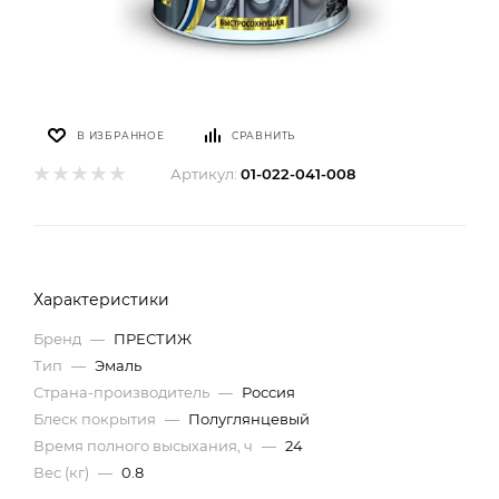
В ИЗБРАННОЕ
СРАВНИТЬ
Артикул:
01-022-041-008
Характеристики
Бренд
—
ПРЕСТИЖ
Тип
—
Эмаль
Страна-производитель
—
Россия
Блеск покрытия
—
Полуглянцевый
Время полного высыхания, ч
—
24
Вес (кг)
—
0.8