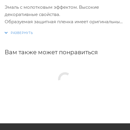
Эмаль с молотковым эффектом. Высокие
декоративные свойства.
Образуемая защитная пленка имеет оригинальный
эффект «узорчатой кованой поверхности». Данный
эффект также позволяет скрыть мелкие неровности
и огрехи поверхности. Обладает
антикоррозионными свойствами. Быстросохнущая.
Вам также может понравиться
Уникальные металлизированные цвета. Укрывистая
и экономичная.