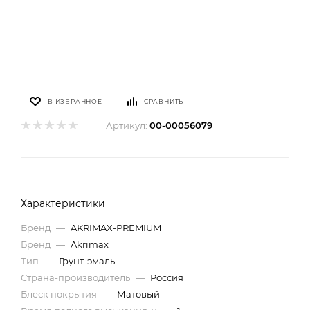
В ИЗБРАННОЕ
СРАВНИТЬ
Артикул:
00-00056079
Характеристики
Бренд
—
AKRIMAX-РREMIUM
Бренд
—
Akrimax
Тип
—
Грунт-эмаль
Страна-производитель
—
Россия
Блеск покрытия
—
Матовый