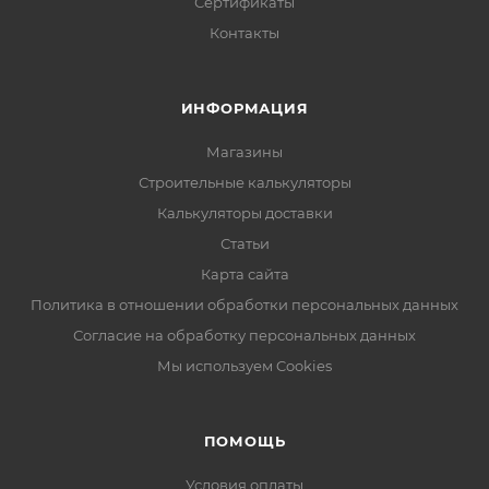
прокорродировавших металлических
Сертификаты
поверхностей, эксплуатируемых как снаружи, так и
Контакты
внутри помещений. Применяется для окраски
поверхностей, очистка которых от ржавчины
ИНФОРМАЦИЯ
затруднена в силу ряда причин: крупных габаритов
изделия, сложного профиля.
Магазины
Строительные калькуляторы
Калькуляторы доставки
Статьи
Карта сайта
Политика в отношении обработки персональных данных
Согласие на обработку персональных данных
Мы используем Cookies
ПОМОЩЬ
Условия оплаты