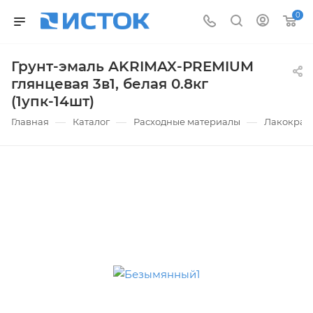
0
Грунт-эмаль AKRIMAX-РREMIUM
глянцевая 3в1, белая 0.8кг
(1упк-14шт)
—
—
—
Главная
Каталог
Расходные материалы
Лакокрас