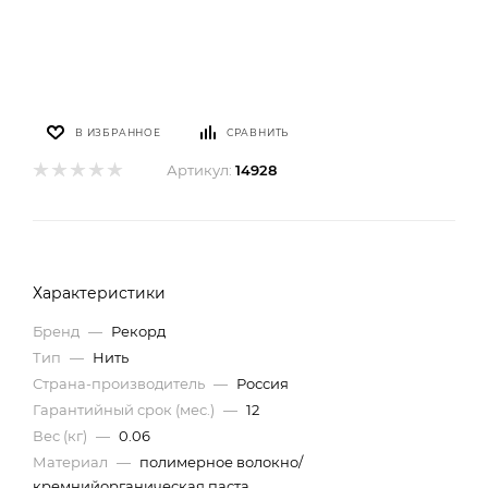
В ИЗБРАННОЕ
СРАВНИТЬ
Артикул:
14928
Характеристики
Бренд
—
Рекорд
Тип
—
Нить
Страна-производитель
—
Россия
Гарантийный срок (мес.)
—
12
Вес (кг)
—
0.06
Материал
—
полимерное волокно/
кремнийорганическая паста