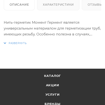
ОПИСАНИЕ
ХАРАКТЕРИСТИКИ
ОТЗЫВЫ
Нить-герметик Момент Гермент является
универсальным материалом для герметизации труб,
имеющих резьбу. Особенно полезна в случаях,
когда необходимо, чтобы резьбовые соединения
были готовы к работе немедленно и допускали
небольшую регулировку перед использованием.
Контейнер распределитель, содержащий 30 метров.
КАТАЛОГ
АКЦИИ
УСЛУГИ
БРЕНДЫ