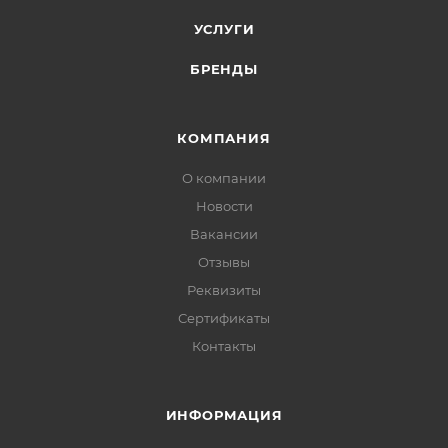
эксплуатационным ресурсом, неподверженностью к
УСЛУГИ
возникновению коррозии, быстрым монтажом и
демонтажом, низкой стоимостью. С помощью АСКЛ
БРЕНДЫ
обеспечивается эффективная защита территории
различных объектов.
КОМПАНИЯ
О компании
Новости
Вакансии
Отзывы
Реквизиты
Сертификаты
Контакты
ИНФОРМАЦИЯ