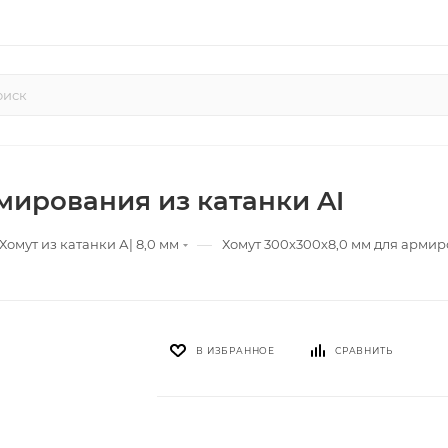
мирования из катанки AI
—
Хомут из катанки А| 8,0 мм
Хомут 300х300х8,0 мм для армир
В ИЗБРАННОЕ
СРАВНИТЬ