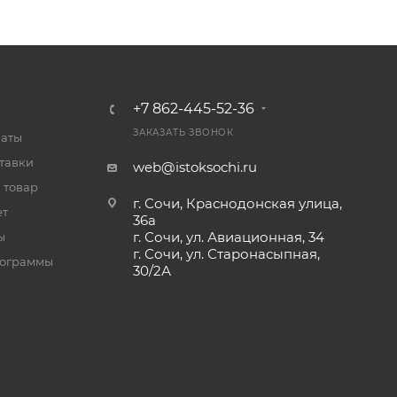
+7 862-445-52-36
ЗАКАЗАТЬ ЗВОНОК
латы
тавки
web@istoksochi.ru
 товар
г. Сочи, Краснодонская улица,
ет
36а
г. Сочи, ул. Авиационная, 34
ы
г. Сочи, ул. Старонасыпная,
рограммы
30/2А