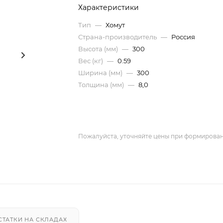
Характеристики
Тип
—
Хомут
Страна-производитель
—
Россия
Высота (мм)
—
300
Вес (кг)
—
0.59
Ширина (мм)
—
300
Толщина (мм)
—
8,0
Пожалуйста, уточняйте цены при формирован
СТАТКИ НА СКЛАДАХ