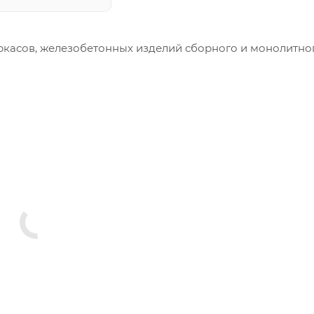
ркасов, железобетонных изделий сборного и монолитно
меры и конфигурация производимых изделий строго вы