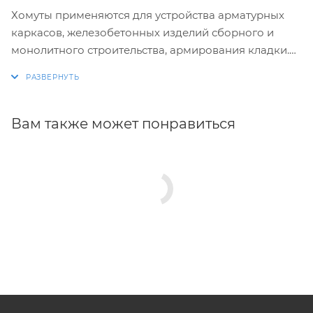
Хомуты применяются для устройства арматурных
каркасов, железобетонных изделий сборного и
монолитного строительства, армирования кладки.
Изготовление хомутов по размерам заказчика.
Размеры и конфигурация производимых изделий
строго выдержаны, благодаря автоматизации
Вам также может понравиться
процесса.