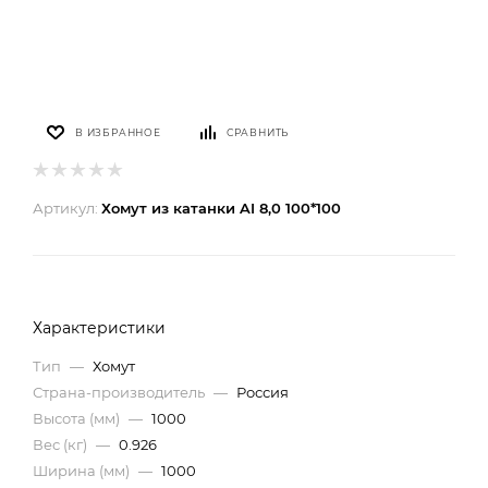
В ИЗБРАННОЕ
СРАВНИТЬ
Артикул:
Хомут из катанки AI 8,0 100*100
Характеристики
Тип
—
Хомут
Страна-производитель
—
Россия
Высота (мм)
—
1000
Вес (кг)
—
0.926
Ширина (мм)
—
1000