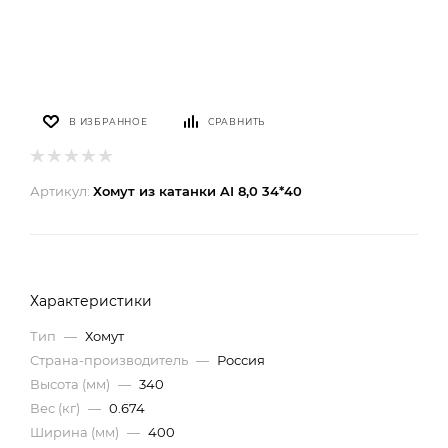
В ИЗБРАННОЕ
СРАВНИТЬ
Артикул:
Хомут из катанки AI 8,0 34*40
Характеристики
Тип
—
Хомут
Страна-производитель
—
Россия
Высота (мм)
—
340
Вес (кг)
—
0.674
Ширина (мм)
—
400