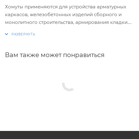
Хомуты применяются для устройства арматурных
каркасов, железобетонных изделий сборного и
монолитного строительства, армирования кладки.
Изготовление хомутов по размерам заказчика.
Размеры и конфигурация производимых изделий
строго выдержаны, благодаря автоматизации
Вам также может понравиться
процесса.