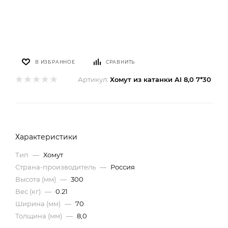
В ИЗБРАННОЕ
СРАВНИТЬ
Артикул:
Хомут из катанки AI 8,0 7*30
Характеристики
Тип
—
Хомут
Страна-производитель
—
Россия
Высота (мм)
—
300
Вес (кг)
—
0.21
Ширина (мм)
—
70
Толщина (мм)
—
8,0