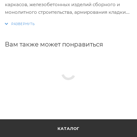
каркасов, железобетонных изделий сборного и
монолитного строительства, армирования кладки.
Изготовление хомутов по размерам заказчика.
Размеры и конфигурация производимых изделий
строго выдержаны, благодаря автоматизации
Вам также может понравиться
процесса.
КАТАЛОГ