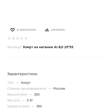
В ИЗБРАННОЕ
СРАВНИТЬ
Артикул:
Хомут из катанки AI 8,0 25*35
Характеристики
Тип
—
Хомут
Страна-производитель
—
Россия
Высота (мм)
—
250
Вес (кг)
—
0.51
Ширина (мм)
—
350