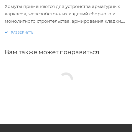
Хомуты применяются для устройства арматурных
каркасов, железобетонных изделий сборного и
монолитного строительства, армирования кладки.
Изготовление хомутов по размерам заказчика.
Размеры и конфигурация производимых изделий
строго выдержаны, благодаря автоматизации
Вам также может понравиться
процесса.