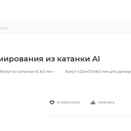
мирования из катанки AI
—
Хомут из катанки А| 8,0 мм
Хомут 420х470х8,0 мм для армир
В ИЗБРАННОЕ
СРАВНИТЬ