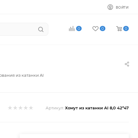
ВОЙТИ
0
0
0
ования из катанки AI
Артикул:
Хомут из катанки AI 8,0 42*47