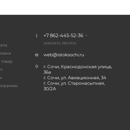
+7 862-445-52-36
ЗАКАЗАТЬ ЗВОНОК
латы
тавки
web@istoksochi.ru
 товар
г. Сочи, Краснодонская улица,
ет
36а
г. Сочи, ул. Авиационная, 34
ы
г. Сочи, ул. Старонасыпная,
рограммы
30/2А