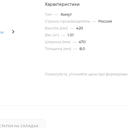
Характеристики
Тип
—
Хомут
Страна-производитель
—
Россия
Высота (мм)
—
420
Вес (кг)
—
1.01
Ширина (мм)
—
470
Толщина (мм)
—
8,0
Пожалуйста, уточняйте цены при формирован
СТАТКИ НА СКЛАДАХ