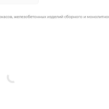
ркасов, железобетонных изделий сборного и монолитно
меры и конфигурация производимых изделий строго вы