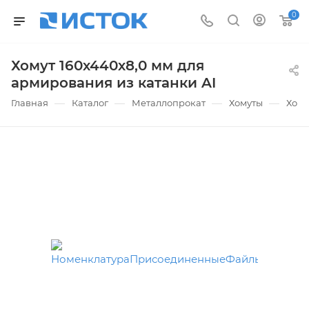
0
Хомут 160х440х8,0 мм для
армирования из катанки AI
—
—
—
—
Главная
Каталог
Металлопрокат
Хомуты
Хому