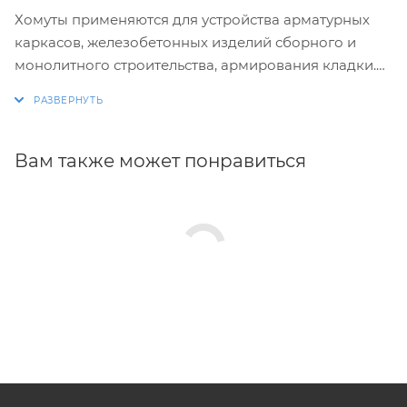
Хомуты применяются для устройства арматурных
каркасов, железобетонных изделий сборного и
монолитного строительства, армирования кладки.
Изготовление хомутов по размерам заказчика.
Размеры и конфигурация производимых изделий
строго выдержаны, благодаря автоматизации
Вам также может понравиться
процесса.