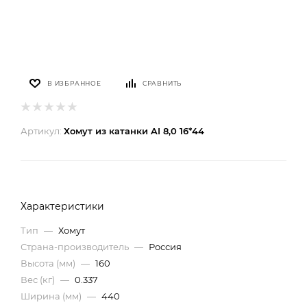
В ИЗБРАННОЕ
СРАВНИТЬ
Артикул:
Хомут из катанки AI 8,0 16*44
Характеристики
Тип
—
Хомут
Страна-производитель
—
Россия
Высота (мм)
—
160
Вес (кг)
—
0.337
Ширина (мм)
—
440