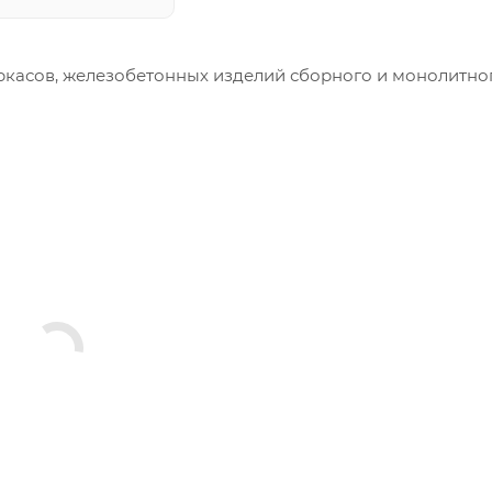
ркасов, железобетонных изделий сборного и монолитно
меры и конфигурация производимых изделий строго вы