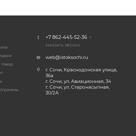
+7 862-445-52-36
ЗАКАЗАТЬ ЗВОНОК
латы
тавки
web@istoksochi.ru
 товар
г. Сочи, Краснодонская улица,
ет
36а
г. Сочи, ул. Авиационная, 34
ы
г. Сочи, ул. Старонасыпная,
рограммы
30/2А