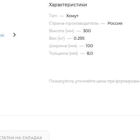
Характеристики
Тип
—
Хомут
Страна-производитель
—
Россия
Высота (мм)
—
300
Вес (кг)
—
0.295
Ширина (мм)
—
100
Толщина (мм)
—
8,0
Пожалуйста, уточняйте цены при формирован
СТАТКИ НА СКЛАДАХ