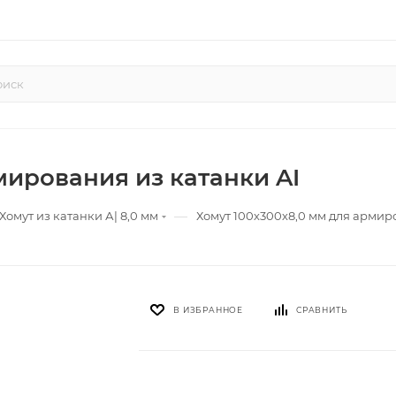
мирования из катанки AI
—
Хомут из катанки А| 8,0 мм
Хомут 100х300х8,0 мм для армир
В ИЗБРАННОЕ
СРАВНИТЬ