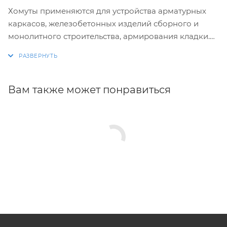
Хомуты применяются для устройства арматурных
каркасов, железобетонных изделий сборного и
монолитного строительства, армирования кладки.
Изготовление хомутов по размерам заказчика.
Размеры и конфигурация производимых изделий
строго выдержаны, благодаря автоматизации
Вам также может понравиться
процесса.