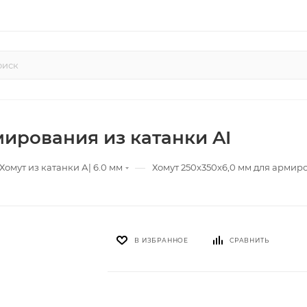
мирования из катанки AI
—
Хомут из катанки А| 6.0 мм
Хомут 250х350х6,0 мм для армиро
В ИЗБРАННОЕ
СРАВНИТЬ