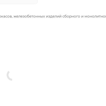
ркасов, железобетонных изделий сборного и монолитно
меры и конфигурация производимых изделий строго вы