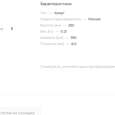
Характеристики
Тип
—
Хомут
Страна-производитель
—
Россия
Высота (мм)
—
250
Вес (кг)
—
0.21
Ширина (мм)
—
350
Толщина (мм)
—
6,0
Пожалуйста, уточняйте цены при формирован
СТАТКИ НА СКЛАДАХ