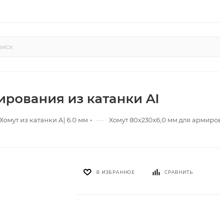
ирования из катанки AI
—
Хомут из катанки А| 6.0 мм
Хомут 80х230х6,0 мм для армиро
В ИЗБРАННОЕ
СРАВНИТЬ