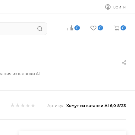
ВОЙТИ
0
0
0
вания из катанки AI
Артикул:
Хомут из катанки AI 6,0 8*23