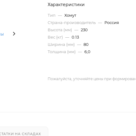
Характеристики
Тип
—
Хомут
Страна-производитель
—
Россия
Высота (мм)
—
230
Вес (кг)
—
0.13
Ширина (мм)
—
80
Толщина (мм)
—
6,0
Пожалуйста, уточняйте цены при формирован
СТАТКИ НА СКЛАДАХ