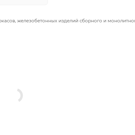
ркасов, железобетонных изделий сборного и монолитно
меры и конфигурация производимых изделий строго вы