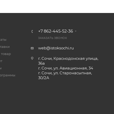
+7 862-445-52-36
ЗАКАЗАТЬ ЗВОНОК
латы
тавки
web@istoksochi.ru
 товар
г. Сочи, Краснодонская улица,
ет
36а
г. Сочи, ул. Авиационная, 34
ы
г. Сочи, ул. Старонасыпная,
рограммы
30/2А