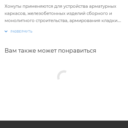
Хомуты применяются для устройства арматурных
каркасов, железобетонных изделий сборного и
монолитного строительства, армирования кладки.
Изготовление хомутов по размерам заказчика.
Размеры и конфигурация производимых изделий
строго выдержаны, благодаря автоматизации
Вам также может понравиться
процесса.