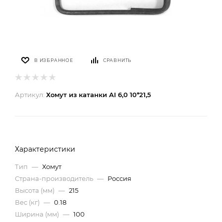
В ИЗБРАННОЕ
СРАВНИТЬ
Артикул:
Хомут из катанки AI 6,0 10*21,5
Характеристики
Тип
—
Хомут
Страна-производитель
—
Россия
Высота (мм)
—
215
Вес (кг)
—
0.18
Ширина (мм)
—
100