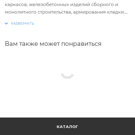
каркасов, железобетонных изделий сборного и
монолитного строительства, армирования кладки.
Изготовление хомутов по размерам заказчика.
Размеры и конфигурация производимых изделий
строго выдержаны, благодаря автоматизации
Вам также может понравиться
процесса.
КАТАЛОГ