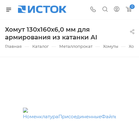
0
Хомут 130х160х6,0 мм для
армирования из катанки AI
—
—
—
—
Главная
Каталог
Металлопрокат
Хомуты
Хому