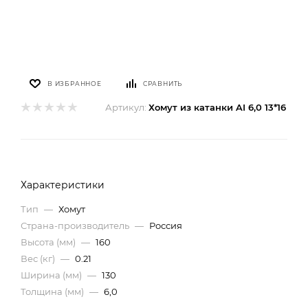
В ИЗБРАННОЕ
СРАВНИТЬ
Артикул:
Хомут из катанки AI 6,0 13*16
Характеристики
Тип
—
Хомут
Страна-производитель
—
Россия
Высота (мм)
—
160
Вес (кг)
—
0.21
Ширина (мм)
—
130
Толщина (мм)
—
6,0