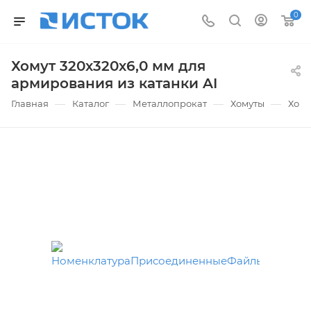
0
Хомут 320х320х6,0 мм для
армирования из катанки AI
—
—
—
—
Главная
Каталог
Металлопрокат
Хомуты
Хому