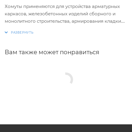
Хомуты применяются для устройства арматурных
каркасов, железобетонных изделий сборного и
монолитного строительства, армирования кладки.
Изготовление хомутов по размерам заказчика.
Размеры и конфигурация производимых изделий
строго выдержаны, благодаря автоматизации
Вам также может понравиться
процесса.