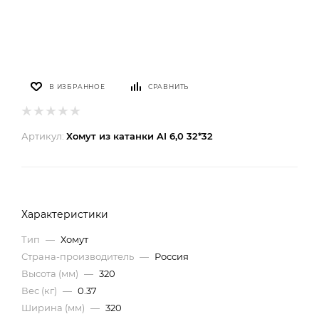
В ИЗБРАННОЕ
СРАВНИТЬ
Артикул:
Хомут из катанки AI 6,0 32*32
Характеристики
Тип
—
Хомут
Страна-производитель
—
Россия
Высота (мм)
—
320
Вес (кг)
—
0.37
Ширина (мм)
—
320