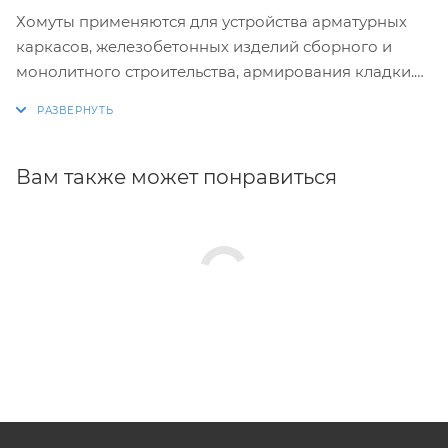
Хомуты применяются для устройства арматурных
каркасов, железобетонных изделий сборного и
монолитного строительства, армирования кладки.
Изготовление хомутов по размерам заказчика.
Размеры и конфигурация производимых изделий
строго выдержаны, благодаря автоматизации
Вам также может понравиться
процесса.