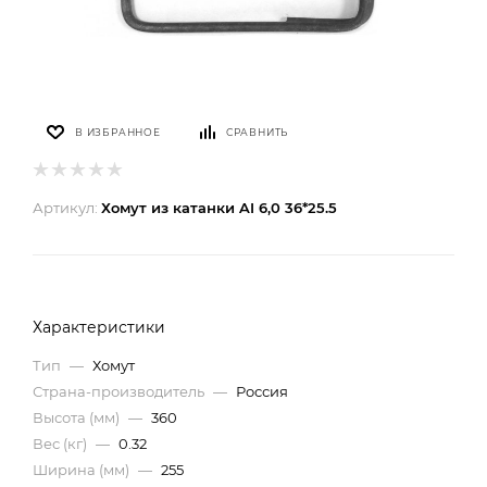
В ИЗБРАННОЕ
СРАВНИТЬ
Артикул:
Хомут из катанки AI 6,0 36*25.5
Характеристики
Тип
—
Хомут
Страна-производитель
—
Россия
Высота (мм)
—
360
Вес (кг)
—
0.32
Ширина (мм)
—
255