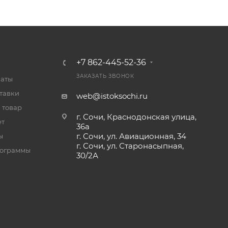
+7 862-445-52-36
ЗАКАЗАТЬ ЗВОНОК
латы
тавки
web@istoksochi.ru
 товар
г. Сочи, Краснодонская улица,
ет
36а
г. Сочи, ул. Авиационная, 34
ы
г. Сочи, ул. Старонасыпная,
рограммы
30/2А