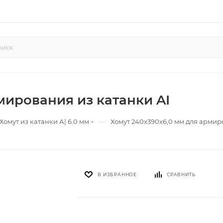
мирования из катанки AI
—
Хомут из катанки А| 6.0 мм
Хомут 240х390х6,0 мм для армир
В ИЗБРАННОЕ
СРАВНИТЬ