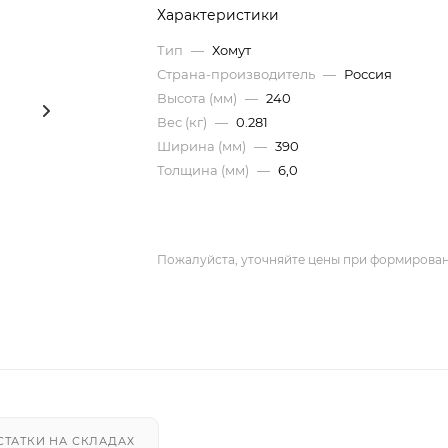
Характеристики
Тип
—
Хомут
Страна-производитель
—
Россия
Высота (мм)
—
240
Вес (кг)
—
0.281
Ширина (мм)
—
390
Толщина (мм)
—
6,0
Пожалуйста, уточняйте цены при формирован
СТАТКИ НА СКЛАДАХ