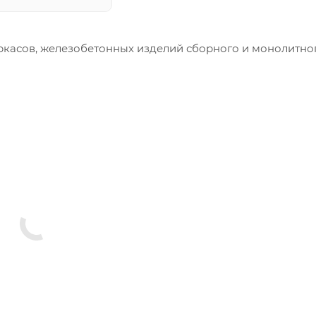
ркасов, железобетонных изделий сборного и монолитно
меры и конфигурация производимых изделий строго вы