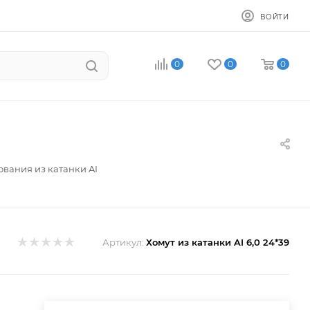
ВОЙТИ
0
0
0
ования из катанки AI
Артикул:
Хомут из катанки AI 6,0 24*39