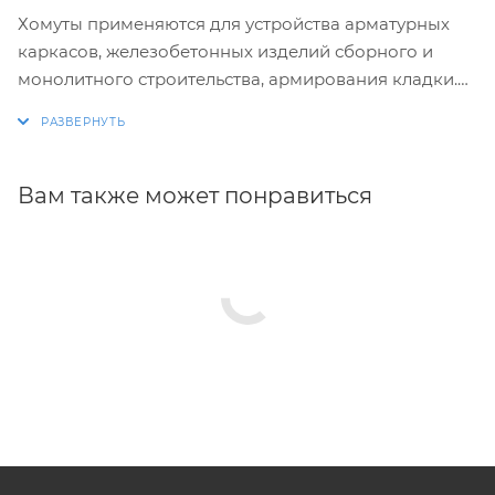
Хомуты применяются для устройства арматурных
каркасов, железобетонных изделий сборного и
монолитного строительства, армирования кладки.
Изготовление хомутов по размерам заказчика.
Размеры и конфигурация производимых изделий
строго выдержаны, благодаря автоматизации
Вам также может понравиться
процесса.