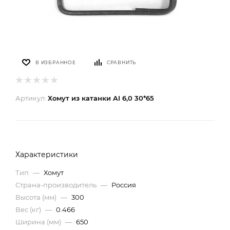
В ИЗБРАННОЕ
СРАВНИТЬ
Артикул:
Хомут из катанки AI 6,0 30*65
Характеристики
Тип
—
Хомут
Страна-производитель
—
Россия
Высота (мм)
—
300
Вес (кг)
—
0.466
Ширина (мм)
—
650