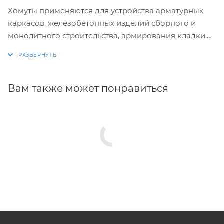
Хомуты применяются для устройства арматурных
каркасов, железобетонных изделий сборного и
монолитного строительства, армирования кладки.
Изготовление хомутов по размерам заказчика.
Размеры и конфигурация производимых изделий
строго выдержаны, благодаря автоматизации
Вам также может понравиться
процесса.