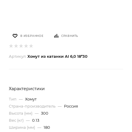
В ИЗБРАННОЕ
СРАВНИТЬ
Артикул:
Хомут из катанки AI 6,0 18*30
Характеристики
Тип
—
Хомут
Страна-производитель
—
Россия
Высота (мм)
—
300
Вес (кг)
—
0.13
Ширина (мм)
—
180