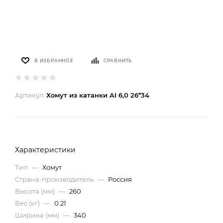
В ИЗБРАННОЕ
СРАВНИТЬ
Артикул:
Хомут из катанки AI 6,0 26*34
Характеристики
Тип
—
Хомут
Страна-производитель
—
Россия
Высота (мм)
—
260
Вес (кг)
—
0.21
Ширина (мм)
—
340