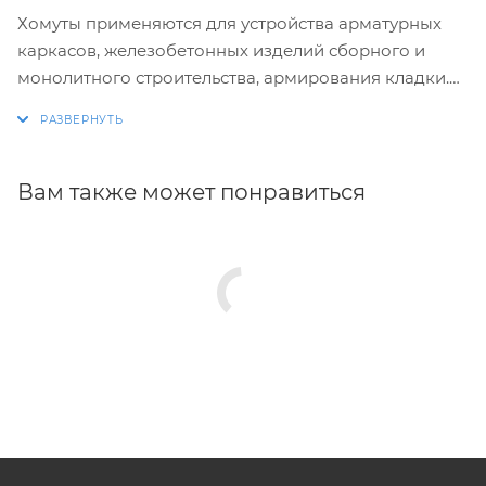
Хомуты применяются для устройства арматурных
каркасов, железобетонных изделий сборного и
монолитного строительства, армирования кладки.
Изготовление хомутов по размерам заказчика.
Размеры и конфигурация производимых изделий
строго выдержаны, благодаря автоматизации
Вам также может понравиться
процесса.