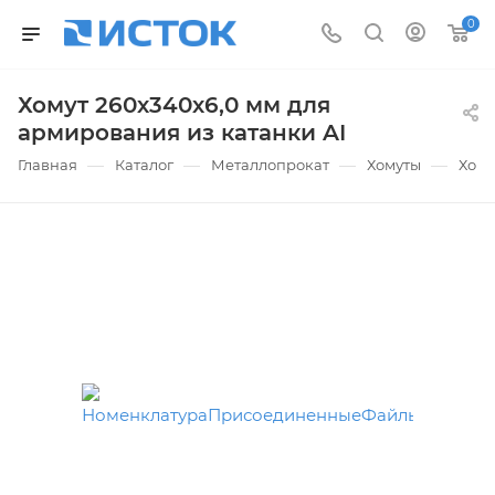
0
Хомут 260х340х6,0 мм для
армирования из катанки AI
—
—
—
—
Главная
Каталог
Металлопрокат
Хомуты
Хому