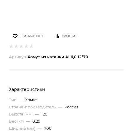
В ИЗБРАННОЕ
СРАВНИТЬ
Артикул:
Хомут из катанки AI 6,0 12*70
Характеристики
Тип
—
Хомут
Страна-производитель
—
Россия
Высота (мм)
—
120
Вес (кг)
—
0.29
Ширина (мм)
—
700