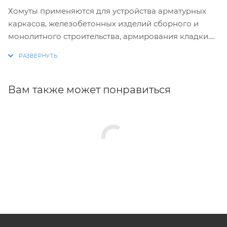
Хомуты применяются для устройства арматурных
каркасов, железобетонных изделий сборного и
монолитного строительства, армирования кладки.
Изготовление хомутов по размерам заказчика.
Размеры и конфигурация производимых изделий
строго выдержаны, благодаря автоматизации
Вам также может понравиться
процесса.