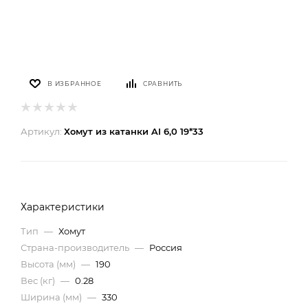
В ИЗБРАННОЕ
СРАВНИТЬ
Артикул:
Хомут из катанки AI 6,0 19*33
Характеристики
Тип
—
Хомут
Страна-производитель
—
Россия
Высота (мм)
—
190
Вес (кг)
—
0.28
Ширина (мм)
—
330