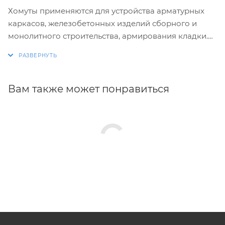
Хомуты применяются для устройства арматурных
каркасов, железобетонных изделий сборного и
монолитного строительства, армирования кладки.
Изготовление хомутов по размерам заказчика.
Размеры и конфигурация производимых изделий
строго выдержаны, благодаря автоматизации
Вам также может понравиться
процесса.