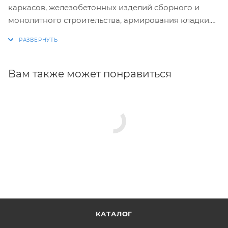
каркасов, железобетонных изделий сборного и
монолитного строительства, армирования кладки.
Изготовление хомутов по размерам заказчика.
Размеры и конфигурация производимых изделий
строго выдержаны, благодаря автоматизации
Вам также может понравиться
процесса.
КАТАЛОГ