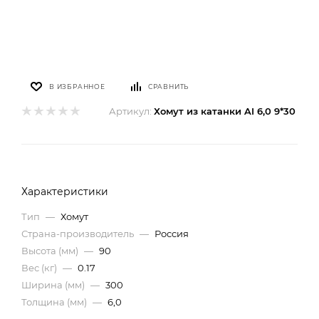
В ИЗБРАННОЕ
СРАВНИТЬ
Артикул:
Хомут из катанки AI 6,0 9*30
Характеристики
Тип
—
Хомут
Страна-производитель
—
Россия
Высота (мм)
—
90
Вес (кг)
—
0.17
Ширина (мм)
—
300
Толщина (мм)
—
6,0