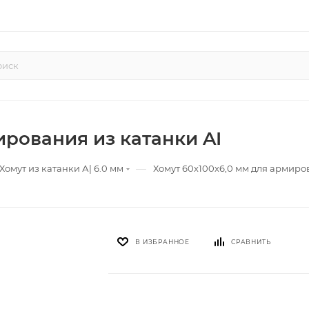
ирования из катанки AI
—
Хомут из катанки А| 6.0 мм
Хомут 60х100х6,0 мм для армиро
В ИЗБРАННОЕ
СРАВНИТЬ