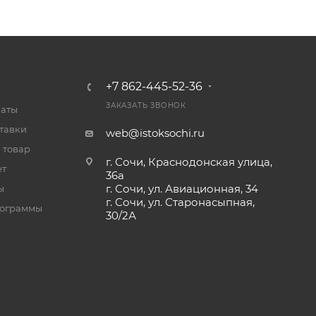
+7 862-445-52-36
ЗАКАЗАТЬ ЗВОНОК
латы
тавки
web@istoksochi.ru
 товар
г. Сочи, Краснодонская улица,
ет
36а
г. Сочи, ул. Авиационная, 34
ы
г. Сочи, ул. Старонасыпная,
рограммы
30/2А