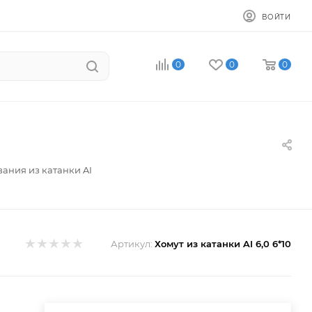
ВОЙТИ
0
0
0
вания из катанки AI
Артикул:
Хомут из катанки AI 6,0 6*10