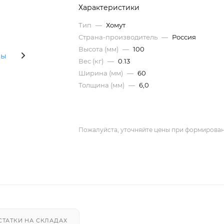
Характеристики
Тип
—
Хомут
Страна-производитель
—
Россия
Высота (мм)
—
100
Вес (кг)
—
0.13
Ширина (мм)
—
60
Толщина (мм)
—
6,0
Пожалуйста, уточняйте цены при формирован
СТАТКИ НА СКЛАДАХ