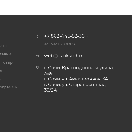
+7 862-445-52-36
ЗАКАЗАТЬ ЗВОНОК
латы
тавки
web@istoksochi.ru
 товар
г. Сочи, Краснодонская улица,
ет
36а
г. Сочи, ул. Авиационная, 34
ы
г. Сочи, ул. Старонасыпная,
рограммы
30/2А