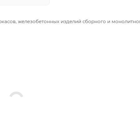
ркасов, железобетонных изделий сборного и монолитно
меры и конфигурация производимых изделий строго вы