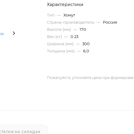
Характеристики
Тип
—
Хомут
Страна-производитель
—
Россия
Высота (мм)
—
170
Вес (кг)
—
0.23
Ширина (мм)
—
300
Толщина (мм)
—
6,0
Пожалуйста, уточняйте цены при формирован
СТАТКИ НА СКЛАДАХ