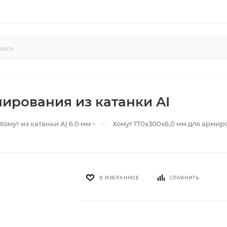
мирования из катанки AI
—
Хомут из катанки А| 6.0 мм
Хомут 170х300х6,0 мм для армир
В ИЗБРАННОЕ
СРАВНИТЬ