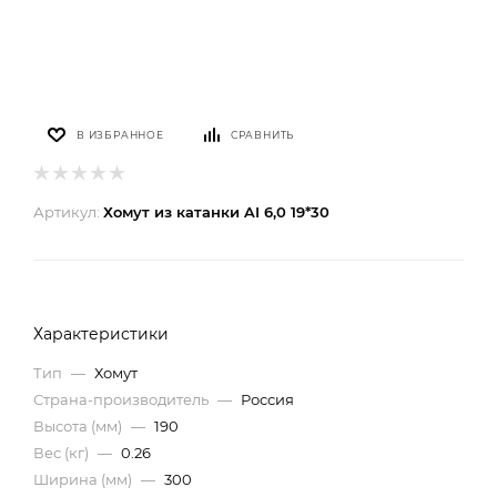
В ИЗБРАННОЕ
СРАВНИТЬ
Артикул:
Хомут из катанки AI 6,0 19*30
Характеристики
Тип
—
Хомут
Страна-производитель
—
Россия
Высота (мм)
—
190
Вес (кг)
—
0.26
Ширина (мм)
—
300