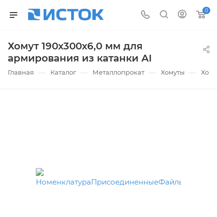
0
Хомут 190х300х6,0 мм для
армирования из катанки AI
—
—
—
—
Главная
Каталог
Металлопрокат
Хомуты
Хому