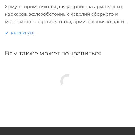
Хомуты применяются для устройства арматурных
каркасов, железобетонных изделий сборного и
монолитного строительства, армирования кладки.
Изготовление хомутов по размерам заказчика.
Размеры и конфигурация производимых изделий
строго выдержаны, благодаря автоматизации
Вам также может понравиться
процесса.