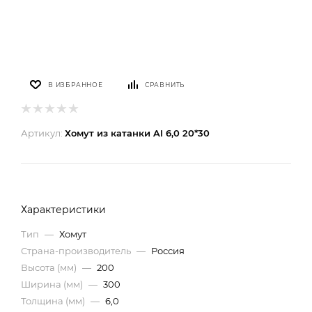
В ИЗБРАННОЕ
СРАВНИТЬ
Артикул:
Хомут из катанки AI 6,0 20*30
Характеристики
Тип
—
Хомут
Страна-производитель
—
Россия
Высота (мм)
—
200
Ширина (мм)
—
300
Толщина (мм)
—
6,0