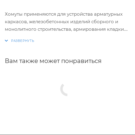
Хомуты применяются для устройства арматурных
каркасов, железобетонных изделий сборного и
монолитного строительства, армирования кладки.
Изготовление хомутов по размерам заказчика.
Размеры и конфигурация производимых изделий
строго выдержаны, благодаря автоматизации
Вам также может понравиться
процесса.