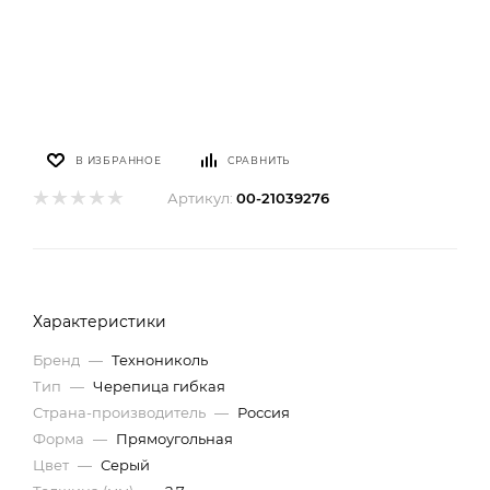
В ИЗБРАННОЕ
СРАВНИТЬ
Артикул:
00-21039276
Характеристики
Бренд
—
Технониколь
Тип
—
Черепица гибкая
Страна-производитель
—
Россия
Форма
—
Прямоугольная
Цвет
—
Серый