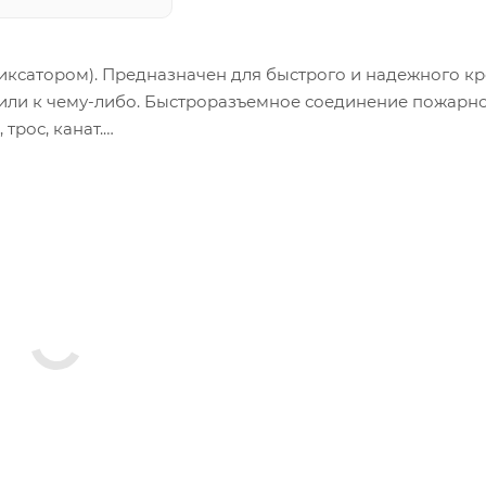
иксатором). Предназначен для быстрого и надежного к
 или к чему-либо. Быстроразъемное соединение пожарн
трос, канат.
кованная. Размер определяется по диаметру поперечного
зов.