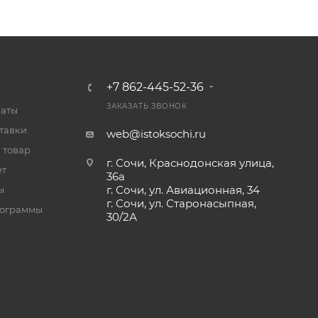
+7 862-445-52-36
ЗАКАЗАТЬ ЗВОНОК
латы
тавки
web@istoksochi.ru
 товар
г. Сочи, Краснодонская улица,
ет
36а
г. Сочи, ул. Авиационная, 34
ы
г. Сочи, ул. Старонасыпная,
рограммы
30/2А