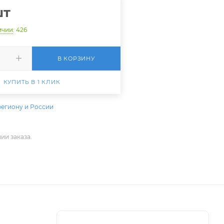
шт
ичии
: 426
В КОРЗИНУ
КУПИТЬ В 1 КЛИК
региону и России
ии заказа.