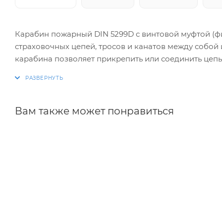
Карабин пожарный DIN 5299D с винтовой муфтой (ф
страховочных цепей, тросов и канатов между собой
карабина позволяет прикрепить или соединить цепь, 
Материал изготовления - углеродистая сталь, оцин
проволоки.
Данный карабин НЕ предназначен для поднятия гру
Вам также может понравиться