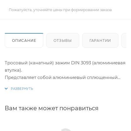
Пожалуйста, уточняйте цены при формировании заказа.
ОПИСАНИЕ
ОТЗЫВЫ
ГАРАНТИИ
Тросовый (канатный) зажим DIN 3093 (алюминиевая
втулка).
Представляет собой алюминиевый сплющенный
полый цилиндр. Рекомендуется для соединения
тросов между собой, а также для изготовления
петель на концах троса. Для опрессовки канатов
зажимами DIN 3093 необходимы специальные
Вам также может понравиться
клещи.