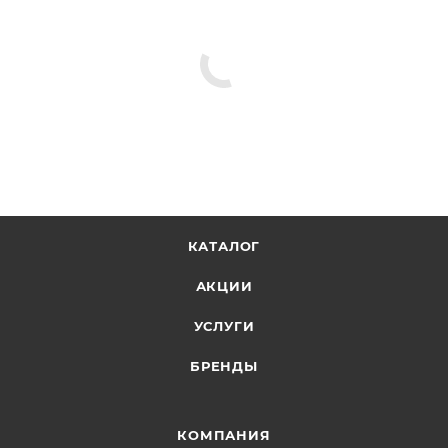
для крепления канатов/тросов к конструкциям или
такелажу судна.
Коуш часто изготавливают из углеродистой стали и
оцинковывают, а также из нержавеющей стали и
латуни.
Размер коуша определяется по диаметру
применяемого троса.
КАТАЛОГ
АКЦИИ
УСЛУГИ
БРЕНДЫ
КОМПАНИЯ