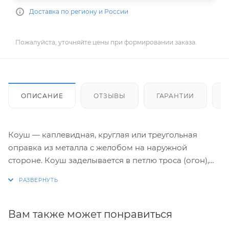
Доставка по региону и России
Пожалуйста, уточняйте цены при формировании заказа.
ОПИСАНИЕ
ОТЗЫВЫ
ГАРАНТИИ
Коуш — каплевидная, круглая или треугольная
оправка из металла с желобом на наружной
стороне. Коуш заделывается в петлю троса (огон),
чтобы предохранить его от истирания и излома.
Петля получается более плавной.
Коуш широко применяется в грузоподъёмных
устройствах, используется при изготовлении
Вам также может понравиться
стропов. В морской практике коуши используются