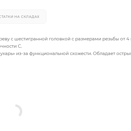
СТАТКИ НА СКЛАДАХ
реву с шестигранной головкой с размерами резьбы от 4
чности С.
лухарь» из-за функциональной схожести. Обладает остр
кого типа.
оте с такими поверхностями, как кирпич и бетон. Устан
Используется для крепления реек, различных деревянны