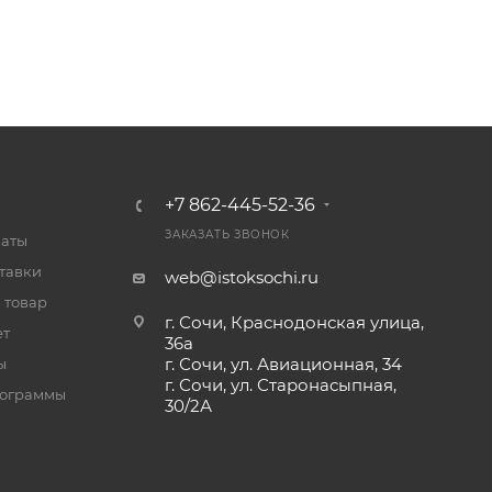
+7 862-445-52-36
ЗАКАЗАТЬ ЗВОНОК
латы
тавки
web@istoksochi.ru
 товар
г. Сочи, Краснодонская улица,
ет
36а
г. Сочи, ул. Авиационная, 34
ы
г. Сочи, ул. Старонасыпная,
рограммы
30/2А