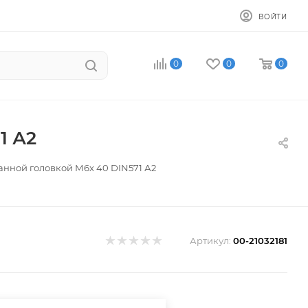
ВОЙТИ
0
0
0
1 А2
анной головкой М6х 40 DIN571 А2
Артикул:
00-21032181