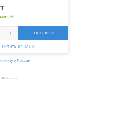
т
ичии
: 291
В КОРЗИНУ
КУПИТЬ В 1 КЛИК
региону и России
ии заказа.