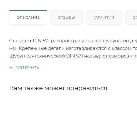
ОПИСАНИЕ
ОТЗЫВЫ
ГАРАНТИИ
О
Стандарт DIN 571 распространяется на шурупы по де
мм. Крепежные детали изготавливаются с классом то
Шуруп сантехнический DIN 571 называют саморез «г
наконечником и крупной, однозаходной резьбой ред
Саморез DIN 571 отлично зарекомендовал себя в раб
производится в заранее просверленное отверстие. 
конструкций, приспособлений и сантехники.
Вам также может понравиться