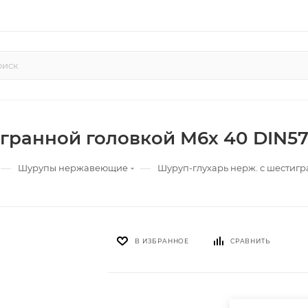
гранной головкой М6х 40 DIN57
—
—
Шурупы нержавеющие
Шуруп-глухарь нерж. с шестигр
В ИЗБРАННОЕ
СРАВНИТЬ