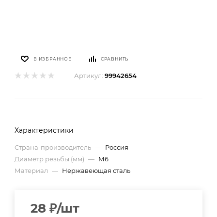
В ИЗБРАННОЕ
СРАВНИТЬ
Артикул:
99942654
Характеристики
Страна-производитель
—
Россия
Диаметр резьбы (мм)
—
М6
Материал
—
Нержавеющая сталь
28
₽
/шт