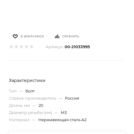
В ИЗБРАННОЕ
СРАВНИТЬ
Артикул:
00-21033995
Характеристики
Тип
—
Болт
Страна-производитель
—
Россия
Длина, мм
—
20
Диаметр резьбы (мм)
—
М3
Материал
—
Нержавеющая сталь А2