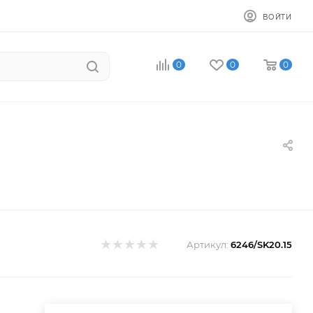
ВОЙТИ
0
0
0
Артикул:
6246/SK20.15