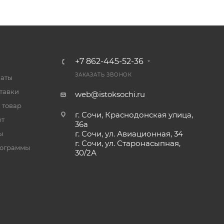
+7 862-445-52-36
ЗАКАЗАТЬ ЗВОНОК
латы
тавки
web@istoksochi.ru
 товар
г. Сочи, Краснодонская улица,
ет
36а
г. Сочи, ул. Авиационная, 34
ы
г. Сочи, ул. Старонасыпная,
рограммы
30/2А