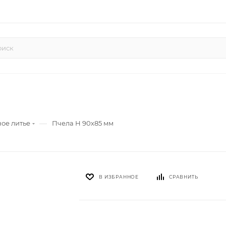
—
ное литье
Пчела Н 90х85 мм
В ИЗБРАННОЕ
СРАВНИТЬ