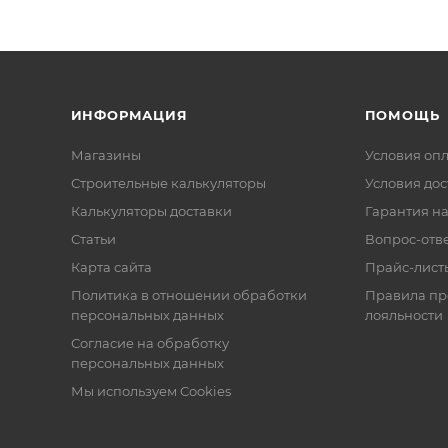
ИНФОРМАЦИЯ
ПОМОЩЬ
Магазины
Условия оп
Строительные калькуляторы
Условия дос
Калькуляторы доставки
Гарантия на
Статьи
Вопрос-отв
Карта сайта
Прайс-лист
Политика в отношении обработки
Правила п
персональных данных
лояльности
Согласие на обработку
персональных данных
Мы используем Cookies