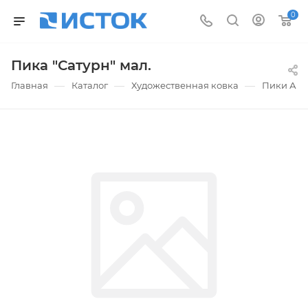
0
Пика "Сатурн" мал.
—
—
—
Главная
Каталог
Художественная ковка
Пики АК