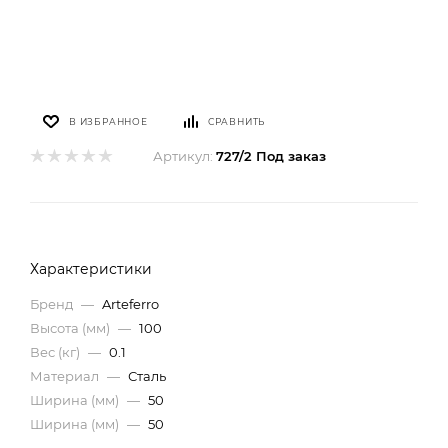
В ИЗБРАННОЕ
СРАВНИТЬ
Артикул:
727/2 Под заказ
Характеристики
Бренд
—
Arteferro
Высота (мм)
—
100
Вес (кг)
—
0.1
Материал
—
Сталь
Ширина (мм)
—
50
Ширина (мм)
—
50