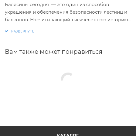
Балясины сегодня — это один из способов
украшения и обеспечения безопасности лестниц и
балконов. Насчитывающий тысячелетнюю историю,
этот архитектурный элемент чрезвычайно
популярен и в современном дизайне. Но сегодня
балясинам придают особое значение, применяя их
чаще с целью акцентирования внимания на
Вам также может понравиться
оригинальной форме или выразительном дизайне
лестницы или балкона.
КАТАЛОГ