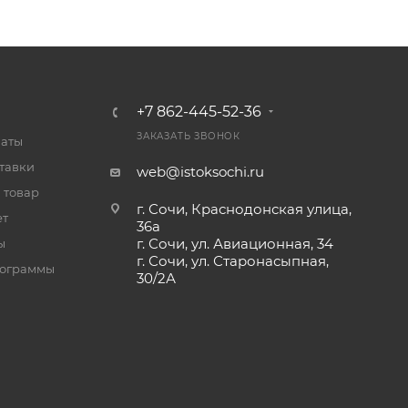
+7 862-445-52-36
ЗАКАЗАТЬ ЗВОНОК
латы
тавки
web@istoksochi.ru
 товар
г. Сочи, Краснодонская улица,
ет
36а
г. Сочи, ул. Авиационная, 34
ы
г. Сочи, ул. Старонасыпная,
рограммы
30/2А