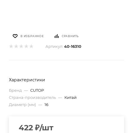
В ИЗБРАННОЕ
СРАВНИТЬ
Артикул:
40-16310
Характеристики
Бренд
—
CUTOP
Страна-производитель
—
Китай
Диаметр (мм)
—
16
422
₽
/шт